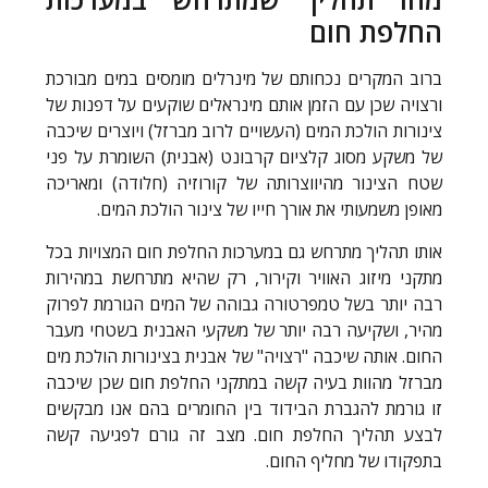
החלפת חום
ברוב המקרים נכחותם של מינרלים מומסים במים מבורכת
ורצויה שכן עם הזמן אותם מינראלים שוקעים על דפנות של
צינורות הולכת המים (העשויים לרוב מברזל) ויוצרים שיכבה
של משקע מסוג קלציום קרבונט (אבנית) השומרת על פני
שטח הצינור מהיווצרותה של קורוזיה (חלודה) ומאריכה
מאופן משמעותי את אורך חייו של צינור הולכת המים.
אותו תהליך מתרחש גם במערכות החלפת חום המצויות בכל
מתקני מיזוג האוויר וקירור, רק שהיא מתרחשת במהירות
רבה יותר בשל טמפרטורה גבוהה של המים הגורמת לפרוק
מהיר, ושקיעה רבה יותר של משקעי האבנית בשטחי מעבר
החום. אותה שיכבה "רצויה" של אבנית בצינורות הולכת מים
מברזל מהוות בעיה קשה במתקני החלפת חום שכן שיכבה
זו גורמת להגברת הבידוד בין החומרים בהם אנו מבקשים
לבצע תהליך החלפת חום. מצב זה גורם לפגיעה קשה
בתפקודו של מחליף החום.