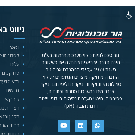
פתח סרגל נגישות
ניווט ב
ראשי
גור טכנולוגיות ניקוי מערכות תרמיות בע"מ
קטלוג מוצר
הינה חברה ישראלית שהחלה את פעילותה
עלינו
בשנת 1979 על ידי המהנדס אריה גור.
פרויקטים
החברה מחזיקה מוצרים המיועדים לניקוי
כדאי לדעת
סוללות מיזוג וקירור, ניקוי מחליפי חום, ניקוי
דרושים
צנרת מים במערכות סגורות ופתוחות,
פסיבציה, חיטוי מערכות מזיהום ביולוגי וייצוב
צור קשר
דרגות הגבה (pH).
הצהרת נגי
תקנון ותנא
מפת האתר
מדיניות פר