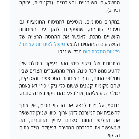
המשקעים השומניים והאורגנים (בקטריות, ירוקת
וכיו"ב).
במקרים מסוימים, מוסיפים לתמיסות החומציות גם
מעכבי קורוזיה, שתפקידם להגן על הצינורות
העשויים מתכת, לאפשר את ההמסה הרצויה של
המשקעים המזהמים ולבצע
טיפול לצינורות עצמם /
פלטות החלפת חום
מבלי שינזקו.
היתרונות של ניקוי כימי הוא בעיקר ביכולת שלו
להגיע ממש לכל פינה, החל מהמעברים הצרים שבין
מחליפי החום, דרך הצינורות המכופפים והסדקים,
שהם מקומות קטנים ששום כלי ניקוי פיזי לא באמת
יכול להגיע אליהם, או לבצע בהם ניקוי בצורה טובה.
בנוסף, על מנת לבצע את הניקוי הכימי, אין צורך
להשבית את המערכת לזמן ארוך, כיוון שניתן להשאיר
את מחליפי החום כשהם עדיין מחוברים, מה
שמאפשר את החזרתם המהירה לפעולה מייד בתום
הניקוי.