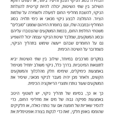
הבחירה בסוג הניקוי הנכון והיעיל ביותר, או לעתים דווקא
השילוב בין שתי השיטות, יכולה להיות קריטית להצלחת
הניקוי, להשבת מחליפי החום לפעולה ולשמירה על שלמות
הציוד. ההמלצה לבצע ניקוי מכאני או כימי תלויה בסוג
המחליף ובמבנה שלו, וגם בחומרת הזיהום שממנו "סובלים"
משטחי החלפת החום, בכמות המשקעים שהצטברו עליהם
ובסוג המשקעים, שמלבד שיטת הניקוי עצמה יכול להשפיע
גם על החומרים שבהם ייעשה שימוש בתהליך הניקוי,
כשמדובר על השיטה הכימית.
במקרים מורכבים במיוחד, שילוב בין שתי השיטות יביא
לתוצאות המיטביות. בדרך כלל, ניקוי משולב יתחיל מטיפול
באמצעות כימיקלים, שימיסו חלק מהלכלוך והמשקעים
הקשים, ולאחר מכן יהיה מעבר לניקוי מכאני, שיסיר את
המשקעים שעוד נותרו ותוצרי הריאקציה הכימית.
כך או כך, בסיומו של תהליך ניקוי, יש לשטוף היטב
באמצעות ספיקה גבוה של מים את מחליפי החום, כדי
להסיר שאריות של חומצה אם עוד נותרו כאלה, או חלקיקים
שהומסו באופן חלקי, זאת כדי לנקות בצורה אופטימלית את