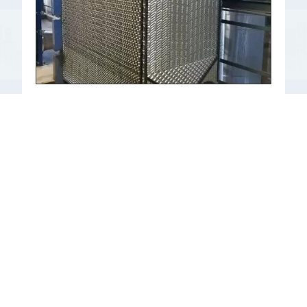
ניקוי ושיפוץ למחליפי חום פלטות / לוחות
מומחיותנו מאפשרת טיפול בטוח ואיכותי בבעיה הקיימת במחליפי
חום פלטות העשויים מנירוסטה וטיטניום – היווצרות שכבת משקעים
בשטחי החלפת חום הפוגעת בתפקודה של היחידה...
למידע נוסף